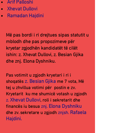
Arif Palloshi
Xhevat Dullovi
Ramadan Hajdini
Më pas bordi i ri drejtues sipas statutit u
mblodh dhe pas propozimeve për
kryetar zgjodhën kandidatët të cilët
ishin: z. Xhevat Dullovi, z. Besian Gjika
dhe znj. Elona Dyshniku.
Pas votimit u zgjodh kryetari i ri i
z. Besian Gjika
shoqatës
me 7 vota, Më
tej u zhvillua votimi për postin e zv.
Kryetarit ku me shumicë votash u zgjodh
Xhevat Dullovi
z.
, roli i sekretarit dhe
Elona Dyshniku
financës iu besua
znj.
Rafaela
dhe zv. sekretare u zgjodh
znjsh.
Hajdini.