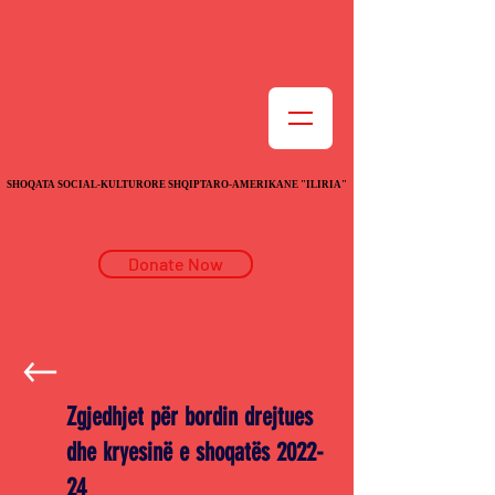
SHOQATA SOCIAL-KULTURORE SHQIPTARO-AMERIKANE "ILIRIA"
SHOQATA SOCIAL-KULTURORE SHQIPTARO-AMERIKANE "ILIRIA"
Donate Now
Zgjedhjet për bordin drejtues
dhe kryesinë e shoqatës 2022-
24