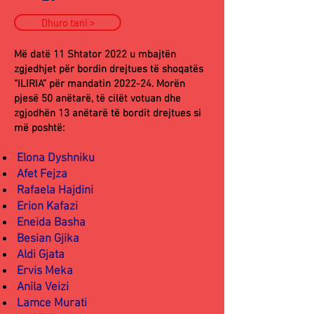
Dhuro tani >
Më datë 11 Shtator 2022 u mbajtën
zgjedhjet për bordin drejtues të shoqatës
“ILIRIA” për mandatin 2022-24. Morën
pjesë 50 anëtarë, të cilët votuan dhe
zgjodhën 13 anëtarë të bordit drejtues si
më poshtë:
Elona Dyshniku
Afet Fejza
Rafaela Hajdini
Erion Kafazi
Eneida Basha
Besian Gjika
Aldi Gjata
Ervis Meka
Anila Veizi
Lamce Murati